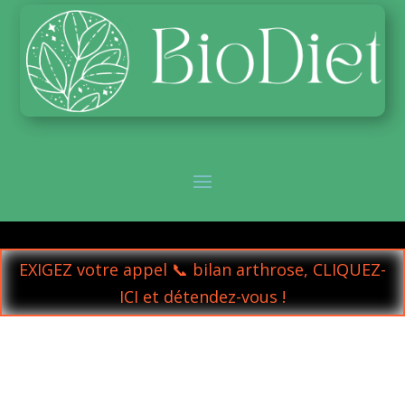
EXIGEZ votre appel 📞 bilan arthrose, CLIQUEZ-
ICI et détendez-vous !