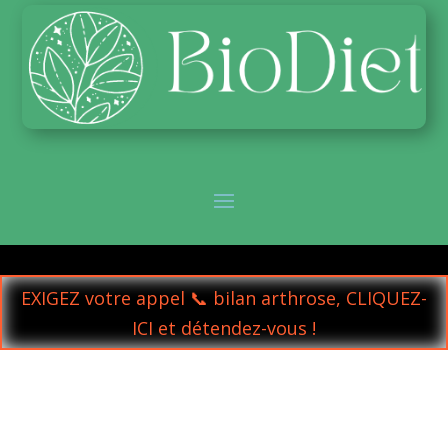
EXIGEZ votre appel 📞 bilan arthrose, CLIQUEZ-
ICI et détendez-vous !