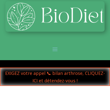
EXIGEZ votre appel 📞 bilan arthrose, CLIQUEZ-
ICI et détendez-vous !