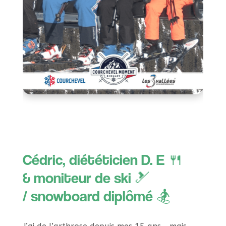
Cédric, diététicien D. E 🍴
& moniteur de ski 🎿
/ snowboard diplômé 🏂