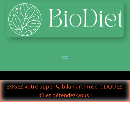
EXIGEZ votre appel 📞 bilan arthrose, CLIQUEZ-
ICI et détendez-vous !