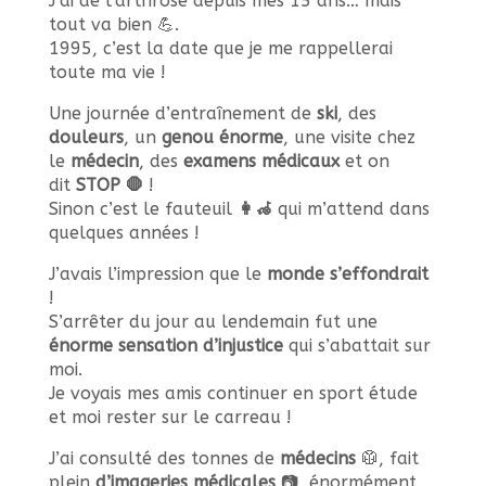
J’ai de l’arthrose depuis mes 15 ans… mais
tout va bien 💪.
1995, c’est la date que je me rappellerai
toute ma vie !
Une journée d’entraînement de
ski
,
des
douleurs
, un
genou énorme
, une visite chez
le
médecin
, des
examens médicaux
et on
dit
STOP 🛑
!
S
inon c’est le fauteuil
👩‍🦽
qui m’
attend dans
quelques années !
J’avais l’impression que le
monde s’effondrait
!
S’arrêter du jour au lendemain fut une
énorme sensation d’injustice
qui s’abattait sur
moi.
Je voyais mes amis continuer en sport étude
et moi rester sur le carreau !
J’ai consulté des tonnes de
médecins
🥼, fait
plein
d’imageries médicales
📷, énormément