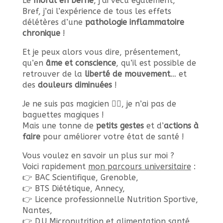
Le
moral en berne
, j’ai vécu également,
Bref, j’ai l’expérience de tous les effets
délétères d’une
pathologie inflammatoire
chronique
!
Et je peux alors vous dire, présentement,
qu’en
âme et conscience
, qu’il est possible de
retrouver de la
liberté de mouvement
… et
des
douleurs diminuées
!
Je ne suis pas magicien 🧙‍♂️, je n’ai pas de
baguettes magiques !
Mais une tonne de
petits gestes
et d’
actions à
faire
pour améliorer votre état de santé !
Vous voulez en savoir un plus sur moi ?
Voici rapidement
mon parcours universitaire
:
👉 BAC Scientifique, Grenoble,
👉 BTS Diététique, Annecy,
👉 Licence professionnelle Nutrition Sportive,
Nantes,
👉 D.U Micronutrition et alimentation santé,