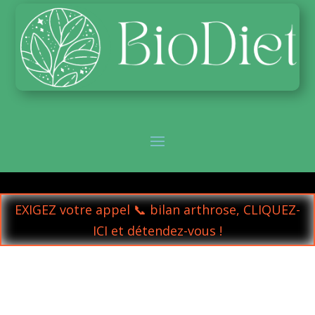
EXIGEZ votre appel 📞 bilan arthrose, CLIQUEZ-
ICI et détendez-vous !