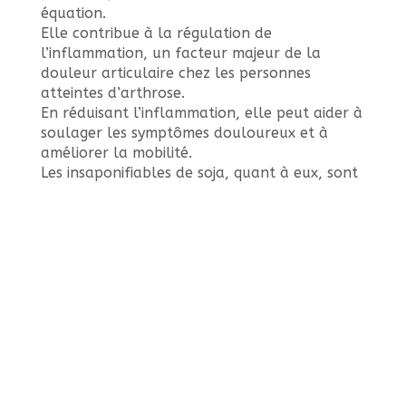
équation.
Elle contribue à la régulation de
l’inflammation, un facteur majeur de la
douleur articulaire chez les personnes
atteintes d’arthrose.
En réduisant l’inflammation, elle peut aider à
soulager les symptômes douloureux et à
améliorer la mobilité.
Les insaponifiables de soja, quant à eux, sont
riches en stérols et en triterpènes.
Ces composés ont la capacité de stimuler la
production de collagène, une protéine
cruciale pour la structure du cartilage.
En renforçant la résistance du cartilage aux
dommages, ils peuvent ralentir la progression
de l’arthrose.
De plus, l’association de ces deux composants
agit comme un bouclier protecteur pour le
cartilage existant.
Ils aident à prévenir la dégradation continue,