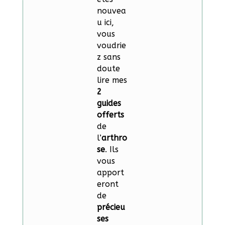
nouvea
u ici,
vous
voudrie
z sans
doute
lire mes
2
guides
offerts
de
l’
arthro
se
. Ils
vous
apport
eront
de
précieu
ses