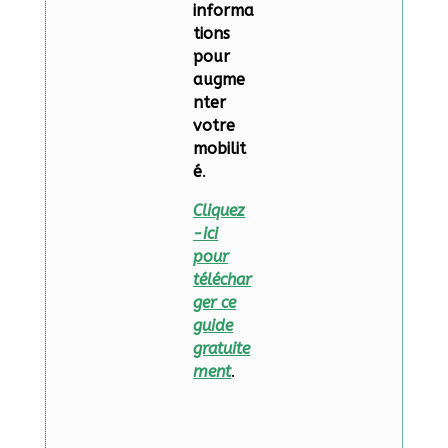
informa
tions
pour
augme
nter
votre
mobilit
é
.
Cliquez
-ici
pour
téléchar
ger ce
guide
gratuite
ment
.