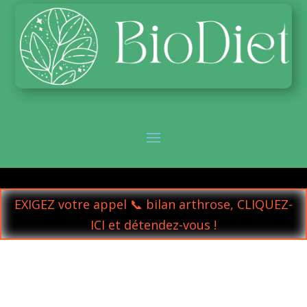
EXIGEZ votre appel 📞 bilan arthrose, CLIQUEZ-
ICI et détendez-vous !