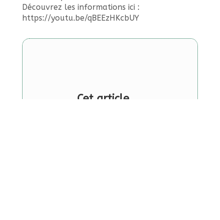
Découvrez les informations ici :
https://youtu.be/qBEEzHKcbUY
Cet article
vous a plu ?
Vous pouvez
aller encore
plus loin en
téléchargeant
gratuitement
mes
2 guides sur
l’arthrose
!
Je vous confie
mon processus