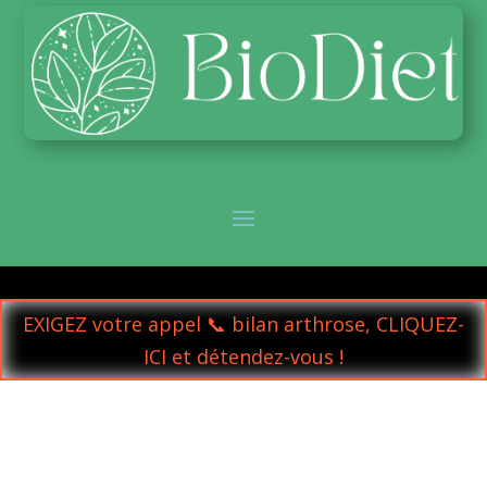
EXIGEZ votre appel 📞 bilan arthrose, CLIQUEZ-
ICI et détendez-vous !