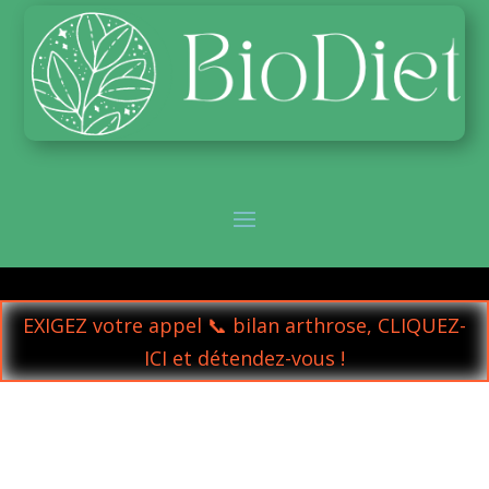
EXIGEZ votre appel 📞 bilan arthrose, CLIQUEZ-
ICI et détendez-vous !